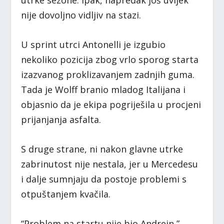
utrke sezone. Ipak, napredak još uvijek
nije dovoljno vidljiv na stazi.
U sprint utrci Antonelli je izgubio
nekoliko pozicija zbog vrlo sporog starta
izazvanog proklizavanjem zadnjih guma.
Tada je Wolff branio mladog Italijana i
objasnio da je ekipa pogriješila u procjeni
prijanjanja asfalta.
S druge strane, ni nakon glavne utrke
zabrinutost nije nestala, jer u Mercedesu
i dalje sumnjaju da postoje problemi s
otpuštanjem kvačila.
“Problem na startu nije bio Andrein,”