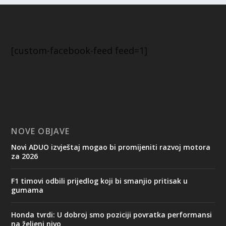
[custom-facebook-feed feed=1]
NOVE OBJAVE
Novi ADUO izvještaj mogao bi promijeniti razvoj motora
za 2026
F1 timovi odbili prijedlog koji bi smanjio pritisak u
gumama
Honda tvrdi: U dobroj smo poziciji povratka performansi
na željeni nivo