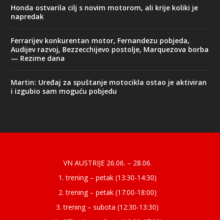
Honda ostvarila cilj s novim motorom, ali krije koliki je
napredak
Ferrarijev konkurentan motor, Fernandezu pobjeda,
Audijev razvoj, Bezzecchijevo postolje, Marquezova borba
— Rezime dana
Martin: Uređaj za spuštanje motocikla ostao je aktiviran
i izgubio sam moguću pobjedu
Designed by
| Powered by
Elegant Themes
WordPress
VN AUSTRIJE 26.06. – 28.06.
1. trening – petak (13:30-14:30)
2. trening – petak (17:00-18:00)
3. trening – subota (12:30-13:30)