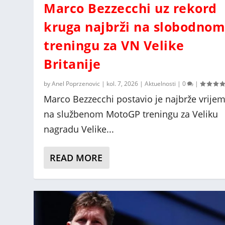
Marco Bezzecchi uz rekord
kruga najbrži na slobodno
treningu za VN Velike
Britanije
by
Anel Poprzenovic
|
kol. 7, 2026
|
Aktuelnosti
|
0
|
Marco Bezzecchi postavio je najbrže vrije
na službenom MotoGP treningu za Veliku
nagradu Velike...
READ MORE