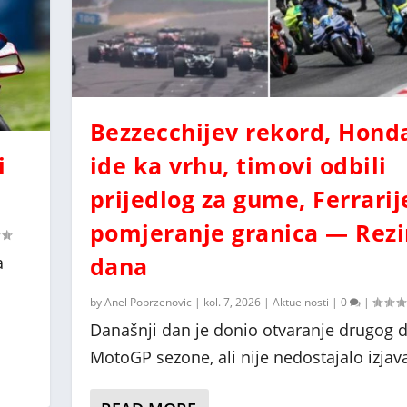
Bezzecchijev rekord, Hond
i
ide ka vrhu, timovi odbili
prijedlog za gume, Ferrarij
pomjeranje granica — Rez
dana
a
a
by
Anel Poprzenovic
|
kol. 7, 2026
|
Aktuelnosti
|
0
|
Današnji dan je donio otvaranje drugog d
MotoGP sezone, ali nije nedostajalo izjava 