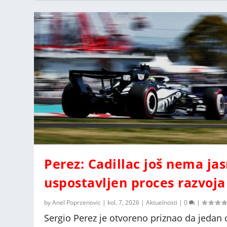
Perez: Cadillac još nema ja
uspostavljen proces razvoja
by
Anel Poprzenovic
|
kol. 7, 2026
|
Aktuelnosti
|
0
|
Sergio Perez je otvoreno priznao da jedan