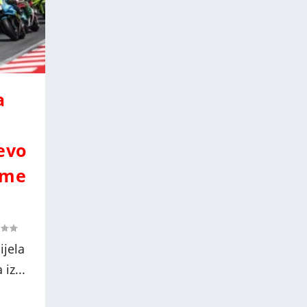
a
evo
ime
ijela
iz...