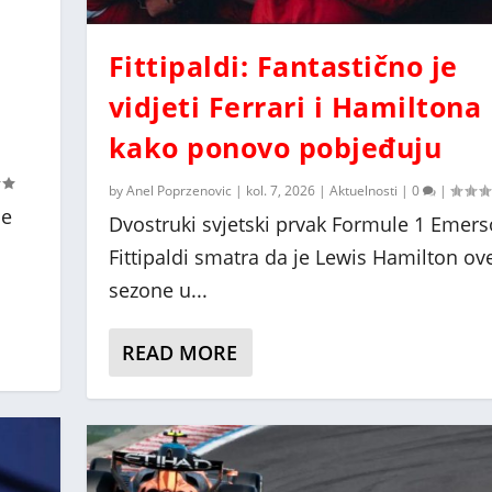
m
Fittipaldi: Fantastično je
vidjeti Ferrari i Hamiltona
kako ponovo pobjeđuju
by
Anel Poprzenovic
|
kol. 7, 2026
|
Aktuelnosti
|
0
|
me
Dvostruki svjetski prvak Formule 1 Emer
Fittipaldi smatra da je Lewis Hamilton ov
sezone u...
READ MORE