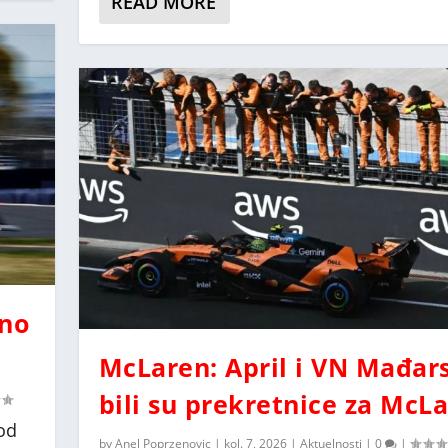
READ MORE
sno
McLaren: April i VN Mađar
bili su prekretnice za McL
 od
by
Anel Poprzenovic
|
kol. 7, 2026
|
Aktuelnosti
|
0
|