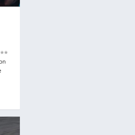
son
e