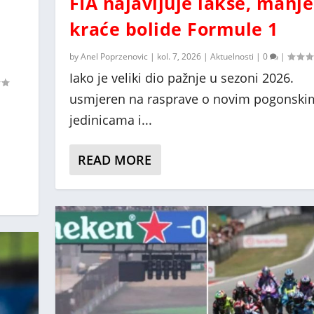
FIA najavljuje lakše, manje
kraće bolide Formule 1
by
Anel Poprzenovic
|
kol. 7, 2026
|
Aktuelnosti
|
0
|
Iako je veliki dio pažnje u sezoni 2026.
i kraće bolide Formule...
 najbrži Ducati
ide ka vrhu, timovi odb...
no uspostavljen proces...
 bili su prekretnice z...
usmjeren na rasprave o novim pogonski
jedinicama i...
READ MORE