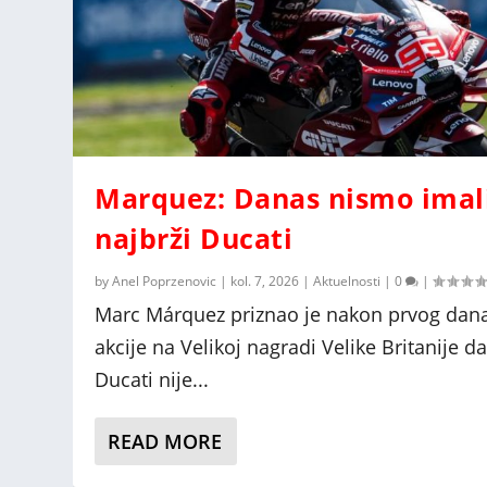
Marquez: Danas nismo imal
najbrži Ducati
by
Anel Poprzenovic
|
kol. 7, 2026
|
Aktuelnosti
|
0
|
Marc Márquez priznao je nakon prvog dan
akcije na Velikoj nagradi Velike Britanije d
Ducati nije...
READ MORE