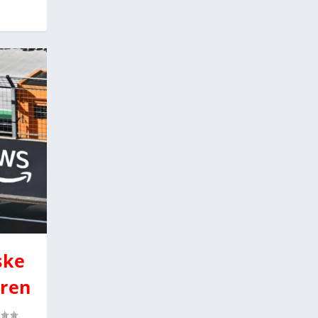
ske
aren