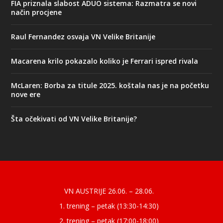
FIA priznala slabost ADUO sistema: Razmatra se novi
način procjene
Raul Fernandez osvaja VN Velike Britanije
Macarena krilo pokazalo koliko je Ferrari ispred rivala
McLaren: Borba za titule 2025. koštala nas je na početku
nove ere
Šta očekivati od VN Velike Britanije?
Designed by
| Powered by
Elegant Themes
WordPress
VN AUSTRIJE 26.06. – 28.06.
1. trening – petak (13:30-14:30)
2. trening – petak (17:00-18:00)