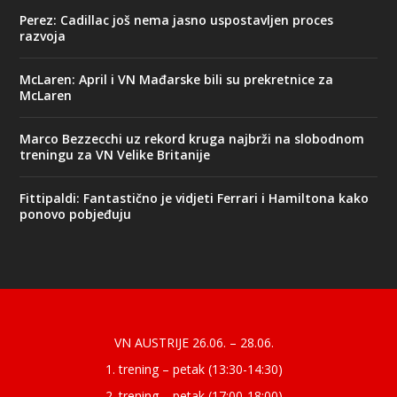
Perez: Cadillac još nema jasno uspostavljen proces
razvoja
McLaren: April i VN Mađarske bili su prekretnice za
McLaren
Marco Bezzecchi uz rekord kruga najbrži na slobodnom
treningu za VN Velike Britanije
Fittipaldi: Fantastično je vidjeti Ferrari i Hamiltona kako
ponovo pobjeđuju
Designed by
| Powered by
Elegant Themes
WordPress
VN AUSTRIJE 26.06. – 28.06.
1. trening – petak (13:30-14:30)
2. trening – petak (17:00-18:00)