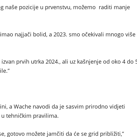
zbog naše pozicije u prvenstvu, možemo raditi manje
k imao najjači bolid, a 2023. smo očekivali mnogo više
o izvan prvih utrka 2024., ali uz kašnjenje od oko 4 do 
le.”
dini, a Wache navodi da je sasvim prirodno vidjeti
 u tehničkim pravilima.
e, gotovo možete jamčiti da će se grid približiti,”