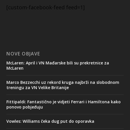
[custom-facebook-feed feed=1]
NOVE OBJAVE
McLaren: April i VN Mađarske bili su prekretnice za
McLaren
Marco Bezzecchi uz rekord kruga najbrži na slobodnom
treningu za VN Velike Britanije
Fittipaldi: Fantastično je vidjeti Ferrari i Hamiltona kako
ponovo pobjeđuju
Vowles: Williams čeka dug put do oporavka