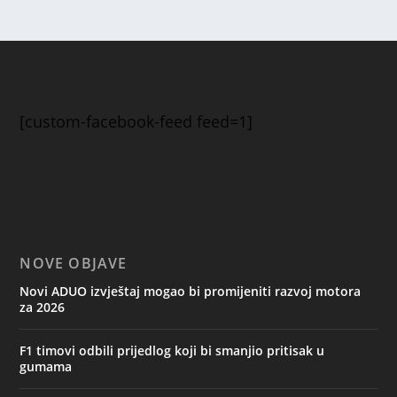
[custom-facebook-feed feed=1]
NOVE OBJAVE
Novi ADUO izvještaj mogao bi promijeniti razvoj motora
za 2026
F1 timovi odbili prijedlog koji bi smanjio pritisak u
gumama