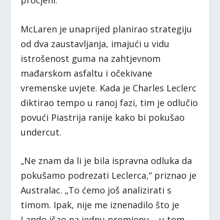
McLaren je unaprijed planirao strategiju
od dva zaustavljanja, imajući u vidu
istrošenost guma na zahtjevnom
mađarskom asfaltu i očekivane
vremenske uvjete. Kada je Charles Leclerc
diktirao tempo u ranoj fazi, tim je odlučio
povući Piastrija ranije kako bi pokušao
undercut.
„Ne znam da li je bila ispravna odluka da
pokušamo podrezati Leclerca,“ priznao je
Australac. „To ćemo još analizirati s
timom. Ipak, nije me iznenadilo što je
Lando išao na jednu promjenu – u tom