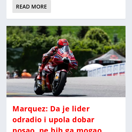
READ MORE
Marquez: Da je lider
odradio i upola dobar
posao, ne bih ga mogao