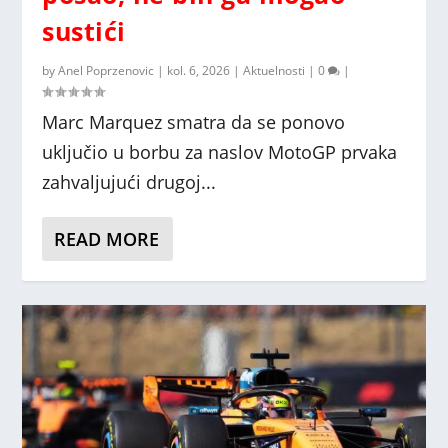
sustići
by
Anel Poprzenovic
|
kol. 6, 2026
|
Aktuelnosti
|
0
|
Marc Marquez smatra da se ponovo
uključio u borbu za naslov MotoGP prvaka
zahvaljujući drugoj...
READ MORE