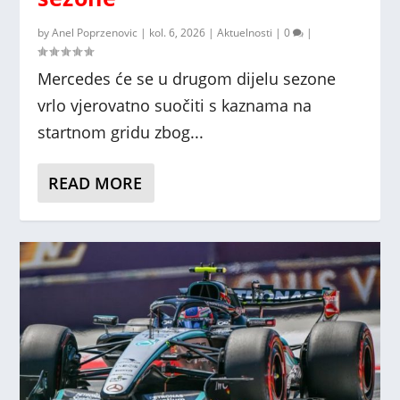
by
Anel Poprzenovic
|
kol. 6, 2026
|
Aktuelnosti
|
0
|
Mercedes će se u drugom dijelu sezone
vrlo vjerovatno suočiti s kaznama na
startnom gridu zbog...
READ MORE