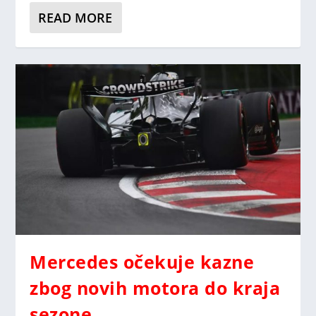
READ MORE
Mercedes očekuje kazne
zbog novih motora do kraja
sezone