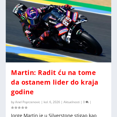
Martin: Radit ću na tome
da ostanem lider do kraja
godine
by
Anel Poprzenovic
|
kol. 6, 2026
|
Aktuelnosti
|
0
|
Jorge Martin je u Silverstone stigao kao