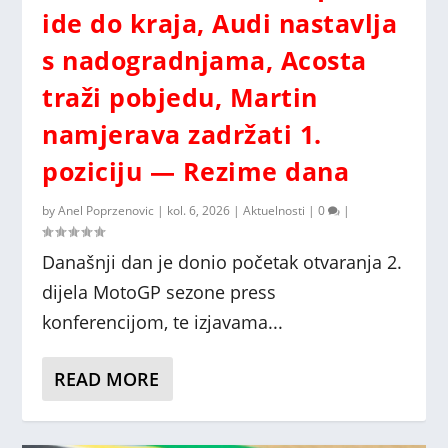
ide do kraja, Audi nastavlja
obn...
posao, ...
Azerbejd...
s nadogradnjama, Acosta
traži pobjedu, Martin
namjerava zadržati 1.
poziciju — Rezime dana
by
Anel Poprzenovic
|
kol. 6, 2026
|
Aktuelnosti
|
0
|
Današnji dan je donio početak otvaranja 2.
dijela MotoGP sezone press
konferencijom, te izjavama...
READ MORE