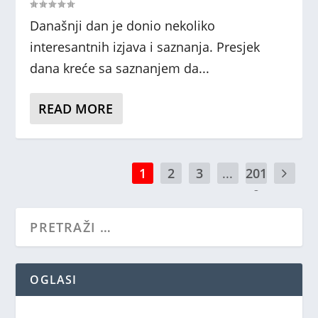
Današnji dan je donio nekoliko
interesantnih izjava i saznanja. Presjek
dana kreće sa saznanjem da...
READ MORE
1
2
3
...
201
9
OGLASI