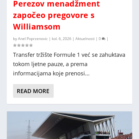
Perezov menadžment
započeo pregovore s
Williamsom
by
Anel Poprzenovic
|
kol. 6, 2026
|
Aktuelnosti
|
0
|
Transfer tržište Formule 1 već se zahuktava
tokom ljetne pauze, a prema
informacijama koje prenosi...
READ MORE