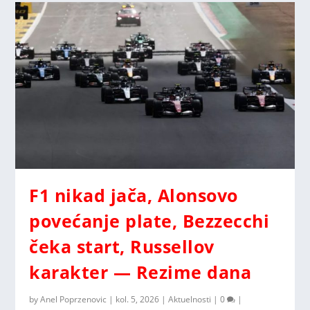
F1 nikad jača, Alonsovo
povećanje plate, Bezzecchi
čeka start, Russellov
karakter — Rezime dana
by
Anel Poprzenovic
|
kol. 5, 2026
|
Aktuelnosti
|
0
|