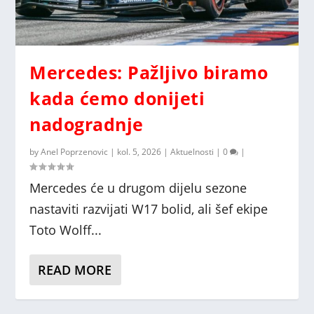
Mercedes: Pažljivo biramo
kada ćemo donijeti
nadogradnje
by
Anel Poprzenovic
|
kol. 5, 2026
|
Aktuelnosti
|
0
|
Mercedes će u drugom dijelu sezone
nastaviti razvijati W17 bolid, ali šef ekipe
Toto Wolff...
READ MORE