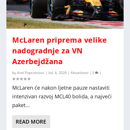
McLaren priprema velike
nadogradnje za VN
Azerbejdžana
by
Anel Poprzenovic
|
kol. 6, 2026
|
Aktuelnosti
|
0
|
McLaren će nakon ljetne pauze nastaviti
intenzivan razvoj MCL40 bolida, a najveći
paket...
READ MORE