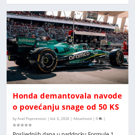
Honda demantovala navode
o povećanju snage od 50 KS
by
Anel Poprzenovic
|
kol. 6, 2026
|
Aktuelnosti
|
0
|
Posljednjih dana u paddocku Formule 1