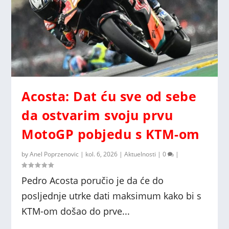
Acosta: Dat ću sve od sebe
da ostvarim svoju prvu
MotoGP pobjedu s KTM-om
by
Anel Poprzenovic
|
kol. 6, 2026
|
Aktuelnosti
|
0
|
Pedro Acosta poručio je da će do
posljednje utrke dati maksimum kako bi s
KTM-om došao do prve...