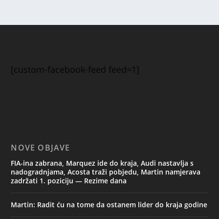
[custom-facebook-feed feed=1]
NOVE OBJAVE
FIA-ina zabrana, Marquez ide do kraja, Audi nastavlja s
nadogradnjama, Acosta traži pobjedu, Martin namjerava
zadržati 1. poziciju — Rezime dana
Martin: Radit ću na tome da ostanem lider do kraja godine