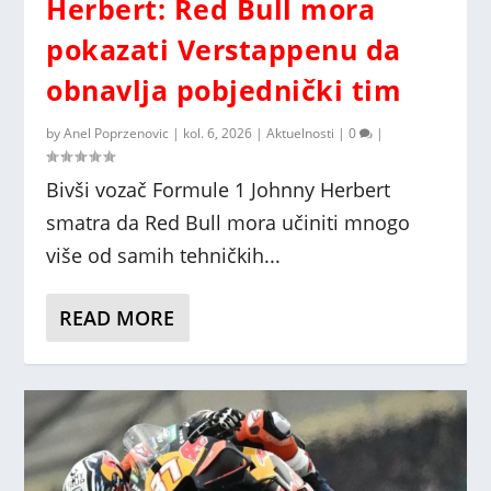
Herbert: Red Bull mora
pokazati Verstappenu da
obnavlja pobjednički tim
by
Anel Poprzenovic
|
kol. 6, 2026
|
Aktuelnosti
|
0
|
Bivši vozač Formule 1 Johnny Herbert
smatra da Red Bull mora učiniti mnogo
više od samih tehničkih...
READ MORE