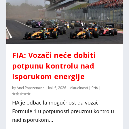
FIA: Vozači neće dobiti
potpunu kontrolu nad
isporukom energije
by
Anel Poprzenovic
|
kol. 6, 2026
|
Aktuelnosti
|
0
|
FIA je odbacila mogućnost da vozači
Formule 1 u potpunosti preuzmu kontrolu
nad isporukom...