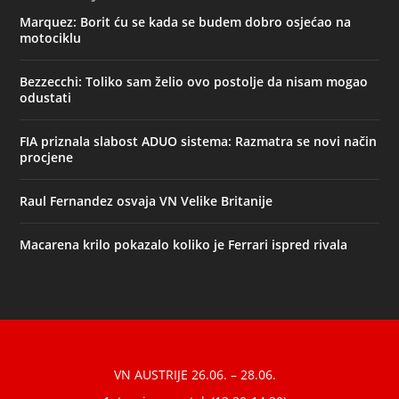
Marquez: Borit ću se kada se budem dobro osjećao na
motociklu
Bezzecchi: Toliko sam želio ovo postolje da nisam mogao
odustati
FIA priznala slabost ADUO sistema: Razmatra se novi način
procjene
Raul Fernandez osvaja VN Velike Britanije
Macarena krilo pokazalo koliko je Ferrari ispred rivala
Designed by
| Powered by
Elegant Themes
WordPress
VN AUSTRIJE 26.06. – 28.06.