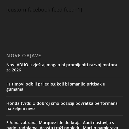
[custom-facebook-feed feed=1]
NOVE OBJAVE
Novi ADUO izvještaj mogao bi promijeniti razvoj motora
za 2026
F1 timovi odbili prijedlog koji bi smanjio pritisak u
gumama
Honda tvrdi: U dobroj smo poziciji povratka performansi
na željeni nivo
FIA-ina zabrana, Marquez ide do kraja, Audi nastavlja s
nadogradnjama, Acosta traži pobjedu, Martin namjerava