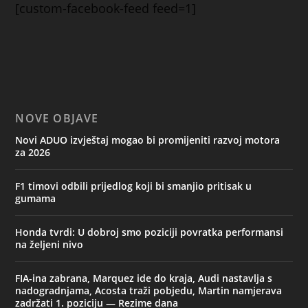
[custom-facebook-feed feed=1]
NOVE OBJAVE
Novi ADUO izvještaj mogao bi promijeniti razvoj motora
za 2026
F1 timovi odbili prijedlog koji bi smanjio pritisak u
gumama
Honda tvrdi: U dobroj smo poziciji povratka performansi
na željeni nivo
FIA-ina zabrana, Marquez ide do kraja, Audi nastavlja s
nadogradnjama, Acosta traži pobjedu, Martin namjerava
zadržati 1. poziciju — Rezime dana