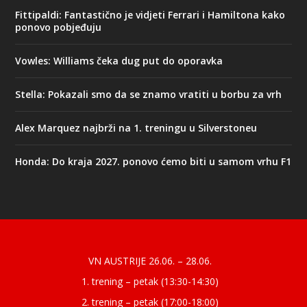
Fittipaldi: Fantastično je vidjeti Ferrari i Hamiltona kako
ponovo pobjeđuju
Vowles: Williams čeka dug put do oporavka
Stella: Pokazali smo da se znamo vratiti u borbu za vrh
Alex Marquez najbrži na 1. treningu u Silverstoneu
Honda: Do kraja 2027. ponovo ćemo biti u samom vrhu F1
Designed by
| Powered by
Elegant Themes
WordPress
VN AUSTRIJE 26.06. – 28.06.
1. trening – petak (13:30-14:30)
2. trening – petak (17:00-18:00)