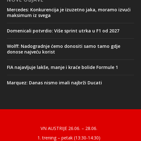
Mercedes: Konkurencija je izuzetno jaka, moramo izvući
maksimum iz svega
Domenicali potvrdio: Više sprint utrka u F1 od 2027
Wolff: Nadogradnje ćemo donositi samo tamo gdje
donose najveću korist
FIA najavljuje lakše, manje i kraće bolide Formule 1
Marquez: Danas nismo imali najbrži Ducati
Designed by
| Powered by
Elegant Themes
WordPress
VN AUSTRIJE 26.06. – 28.06.
1. trening – petak (13:30-14:30)