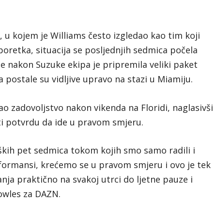
u kojem je Williams često izgledao kao tim koji
oretka, situacija se posljednjih sedmica počela
 nakon Suzuke ekipa je pripremila veliki paket
postale su vidljive upravo na stazi u Miamiju.
ao zadovoljstvo nakon vikenda na Floridi, naglasivši
ti potvrdu da ide u pravom smjeru.
eških pet sedmica tokom kojih smo samo radili i
formansi, krećemo se u pravom smjeru i ovo je tek
ja praktično na svakoj utrci do ljetne pauze i
owles za DAZN.