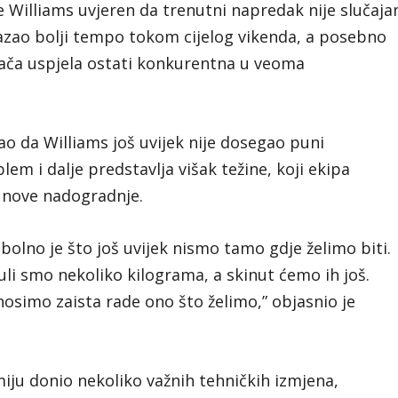
e Williams uvjeren da trenutni napredak nije slučaja
azao bolji tempo tokom cijelog vikenda, a posebno
zača uspjela ostati konkurentna u veoma
ao da Williams još uvijek nije dosegao puni
em i dalje predstavlja višak težine, koji ekipa
 nove nadogradnje.
 bolno je što još uvijek nismo tamo gdje želimo biti.
nuli smo nekoliko kilograma, a skinut ćemo ih još.
nosimo zaista rade ono što želimo,” objasnio je
iju donio nekoliko važnih tehničkih izmjena,