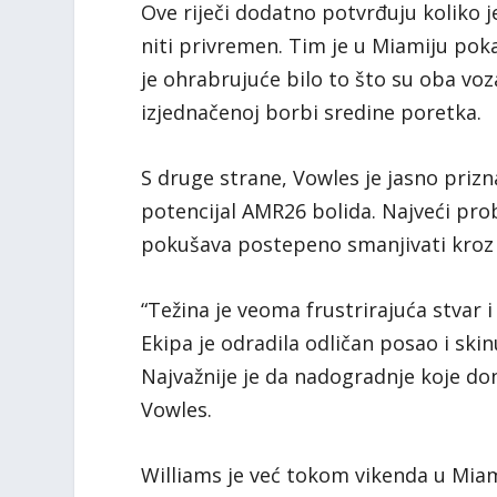
Ove riječi dodatno potvrđuju koliko j
niti privremen. Tim je u Miamiju pok
je ohrabrujuće bilo to što su oba vo
izjednačenoj borbi sredine poretka.
S druge strane, Vowles je jasno prizn
potencijal AMR26 bolida. Najveći probl
pokušava postepeno smanjivati kroz
“Težina je veoma frustrirajuća stvar i
Ekipa je odradila odličan posao i ski
Najvažnije je da nadogradnje koje do
Vowles.
Williams je već tokom vikenda u Miam