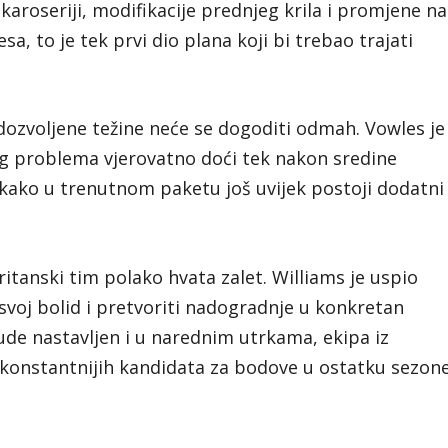
karoseriji, modifikacije prednjeg krila i promjene na
, to je tek prvi dio plana koji bi trebao trajati
ozvoljene težine neće se dogoditi odmah. Vowles je
og problema vjerovatno doći tek nakon sredine
e kako u trenutnom paketu još uvijek postoji dodatni
tanski tim polako hvata zalet. Williams je uspio
 svoj bolid i pretvoriti nadogradnje u konkretan
ude nastavljen i u narednim utrkama, ekipa iz
jkonstantnijih kandidata za bodove u ostatku sezon