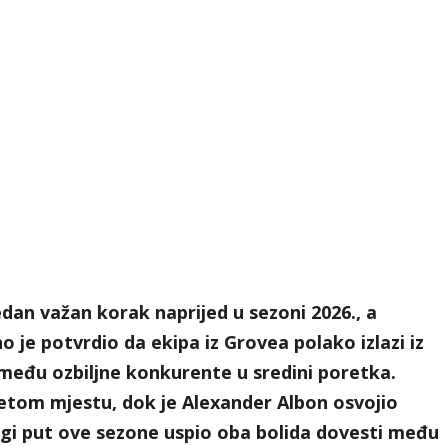
edan važan korak naprijed u sezoni 2026., a
je potvrdio da ekipa iz Grovea polako izlazi iz
 među ozbiljne konkurente u sredini poretka.
vetom mjestu, dok je Alexander Albon osvojio
rugi put ove sezone uspio oba bolida dovesti među