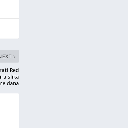
NEXT
rati Red
ira slika
me dana