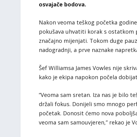
osvajače bodova.
Nakon veoma teškog početka godine, 
pokušava uhvatiti korak s ostatkom p
značajno mijenjati. Tokom duge pauze
nadogradnji, a prve naznake napretka 
Šef Williamsa James Vowles nije skriv
kako je ekipa napokon počela dobija
“Veoma sam sretan. Iza nas je bilo t
držali fokus. Donijeli smo mnogo per
početak. Donosit ćemo nova poboljšan
veoma sam samouvjeren,” rekao je V