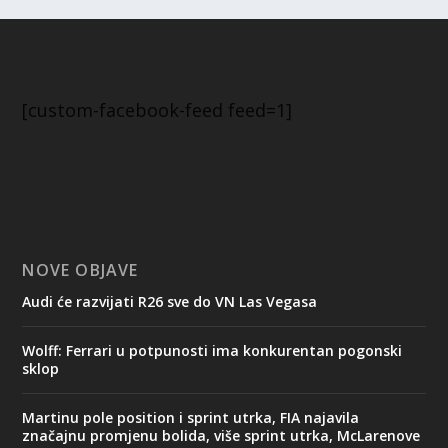
[custom-facebook-feed feed=1]
NOVE OBJAVE
Audi će razvijati R26 sve do VN Las Vegasa
Wolff: Ferrari u potpunosti ima konkurentan pogonski
sklop
Martinu pole position i sprint utrka, FIA najavila
značajnu promjenu bolida, više sprint utrka, McLarenove