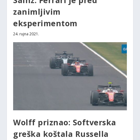
Sainz: Ferrari je pred
zanimljivim
eksperimentom
24. rujna 2021.
Wolff priznao: Softverska
greška koštala Russella