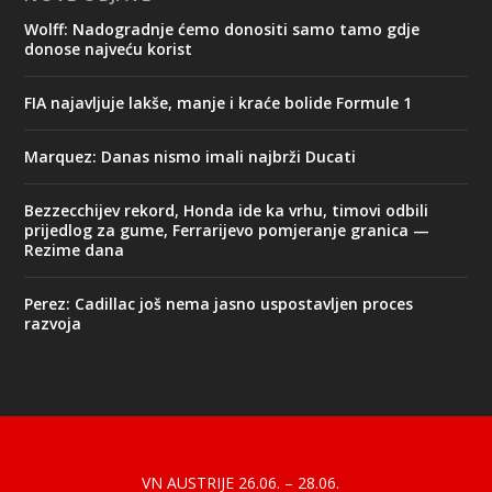
Wolff: Nadogradnje ćemo donositi samo tamo gdje
donose najveću korist
FIA najavljuje lakše, manje i kraće bolide Formule 1
Marquez: Danas nismo imali najbrži Ducati
Bezzecchijev rekord, Honda ide ka vrhu, timovi odbili
prijedlog za gume, Ferrarijevo pomjeranje granica —
Rezime dana
Perez: Cadillac još nema jasno uspostavljen proces
razvoja
Designed by
| Powered by
Elegant Themes
WordPress
VN AUSTRIJE 26.06. – 28.06.