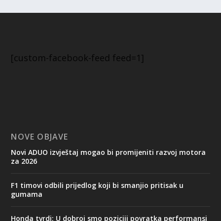
[custom-facebook-feed feed=1]
NOVE OBJAVE
Novi ADUO izvještaj mogao bi promijeniti razvoj motora
za 2026
F1 timovi odbili prijedlog koji bi smanjio pritisak u
gumama
Honda tvrdi: U dobroj smo poziciji povratka performansi