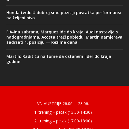
Honda tvrdi: U dobroj smo poziciji povratka performansi
na željeni nivo
FIA-ina zabrana, Marquez ide do kraja, Audi nastavlja s
nadogradnjama, Acosta traži pobjedu, Martin namjerava
zadržati 1. poziciju — Rezime dana
Martin: Radit ću na tome da ostanem lider do kraja
godine
Designed by
| Powered by
Elegant Themes
WordPress
VN AUSTRIJE 26.06. – 28.06.
1. trening – petak (13:30-14:30)
2. trening – petak (17:00-18:00)