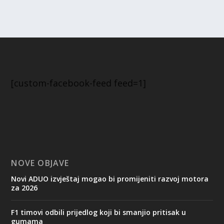
[custom-facebook-feed feed=1]
NOVE OBJAVE
Novi ADUO izvještaj mogao bi promijeniti razvoj motora
za 2026
F1 timovi odbili prijedlog koji bi smanjio pritisak u
gumama