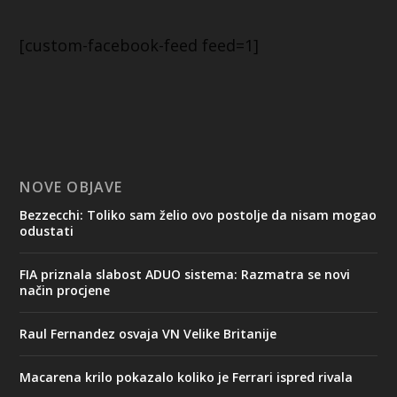
[custom-facebook-feed feed=1]
NOVE OBJAVE
Bezzecchi: Toliko sam želio ovo postolje da nisam mogao
odustati
FIA priznala slabost ADUO sistema: Razmatra se novi
način procjene
Raul Fernandez osvaja VN Velike Britanije
Macarena krilo pokazalo koliko je Ferrari ispred rivala