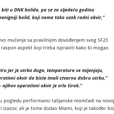
biti u DNK bolida, pa se za sljedeću godinu
nigniji bolid, koji nema tako uzak radni okvir,”
jevo mučenje sa pravilnijim dovođenjem svog SF23
raspon aspekt koji treba ispraviti kako bi mogao
iru jer je utrka duga, temperature se mijenjaju,
rativni okvir da biste imali stvarno dobru utrku,”
 njihov operativni okvir je vrlo širok.”
n u pogledu performansi talijanske momčadi na novo
i izazov, ali je tome dodao Miami, koji je također bi