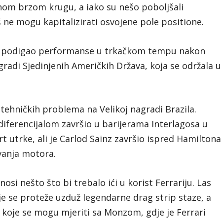
om brzom krugu, a iako su nešo poboljšali
ne mogu kapitalizirati osvojene pole positione.
no podigao performanse u trkačkom tempu nakon
radi Sjedinjenih Američkih Država, koja se održala 
tehničkih problema na Velikoj nagradi Brazila.
diferencijalom završio u barijerama Interlagosa u
 utrke, ali je Carlod Sainz završio ispred Hamiltona
vanja motora.
si nešto što bi trebalo ići u korist Ferrariju. Las
je se proteže uzduž legendarne drag strip staze, a
 koje se mogu mjeriti sa Monzom, gdje je Ferrari