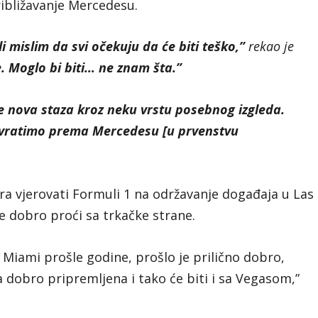
ribližavanje Mercedesu.
li mislim da svi očekuju da će biti teško,”
rekao je
e. Moglo bi biti… ne znam šta.”
to je nova staza kroz neku vrstu posebnog izgleda.
e vratimo prema Mercedesu [u prvenstvu
a vjerovati Formuli 1 na održavanje događaja u Las
ve dobro proći sa trkačke strane.
Miami prošle godine, prošlo je prilično dobro,
a dobro pripremljena i tako će biti i sa Vegasom,”