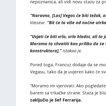
nepoznanica, ali vidi novu stazu za p
“Naravno, [Las] Vegas će biti težak, a
Vasseur.
“Bit će to više od noćne utrk
“Uvjeti će biti vrlo, vrlo hladni, ali 
Moramo to shvatiti kao priliku da s
konstruktora],”
istakao je.
Pored toga, Francuz dodaje da se mor
Vegasu, tako da je uvjeren kako će s
“Moramo im vjerovati. Ako pogledate 
barem sa trkačke strane. Staza je bil
zaključio je šef Ferrarija.