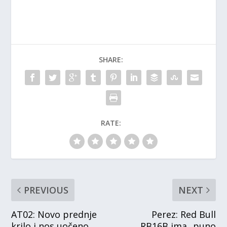
SHARE:
RATE:
PREVIOUS
NEXT
AT02: Novo prednje
Perez: Red Bull
krilo i nos uočeno
RB16B ima „puno