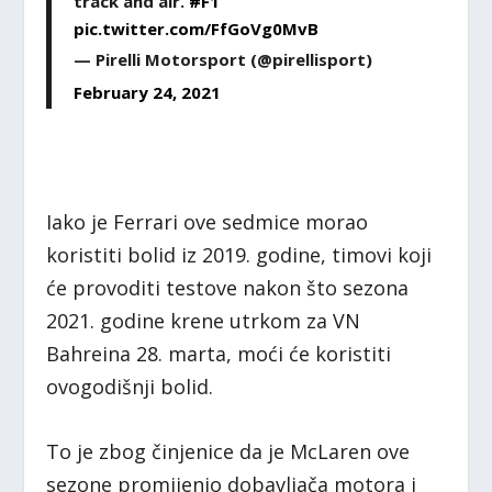
track and air.
#F1
pic.twitter.com/FfGoVg0MvB
— Pirelli Motorsport (@pirellisport)
February 24, 2021
Iako je Ferrari ove sedmice morao
koristiti bolid iz 2019. godine, timovi koji
će provoditi testove nakon što sezona
2021. godine krene utrkom za VN
Bahreina 28. marta, moći će koristiti
ovogodišnji bolid.
To je zbog činjenice da je McLaren ove
sezone promijenio dobavljača motora i