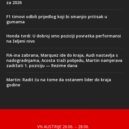
za 2026
F1 timovi odbili prijedlog koji bi smanjio pritisak u
gumama
Honda tvrdi: U dobroj smo poziciji povratka performansi
na željeni nivo
FIA-ina zabrana, Marquez ide do kraja, Audi nastavlja s
nadogradnjama, Acosta traži pobjedu, Martin namjerava
zadržati 1. poziciju — Rezime dana
Martin: Radit ću na tome da ostanem lider do kraja
godine
Designed by
| Powered by
Elegant Themes
WordPress
VN AUSTRIJE 26.06. – 28.06.