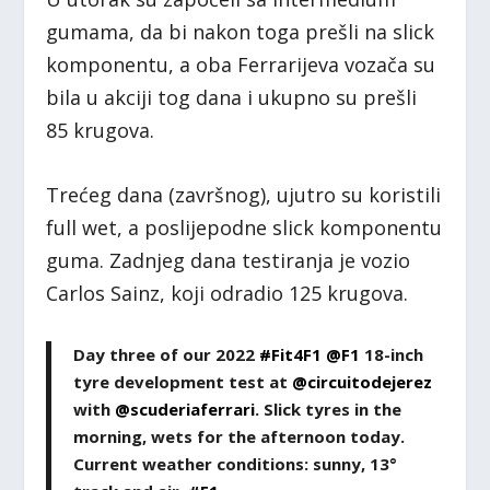
gumama, da bi nakon toga prešli na slick
komponentu, a oba Ferrarijeva vozača su
bila u akciji tog dana i ukupno su prešli
85 krugova.
Trećeg dana (završnog), ujutro su koristili
full wet, a poslijepodne slick komponentu
guma. Zadnjeg dana testiranja je vozio
Carlos Sainz, koji odradio 125 krugova.
Day three of our 2022
#Fit4F1
@F1
18-inch
tyre development test at
@circuitodejerez
with
@scuderiaferrari
. Slick tyres in the
morning, wets for the afternoon today.
Current weather conditions: sunny, 13°