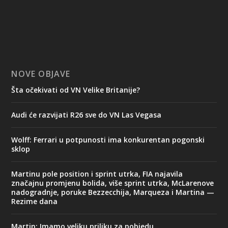
NOVE OBJAVE
Šta očekivati od VN Velike Britanije?
Audi će razvijati R26 sve do VN Las Vegasa
Wolff: Ferrari u potpunosti ima konkurentan pogonski
sklop
Martinu pole position i sprint utrka, FIA najavila
značajnu promjenu bolida, više sprint utrka, McLarenove
nadogradnje, poruke Bezzecchija, Marqueza i Martina —
Rezime dana
Martin: Imamo veliku priliku za pobjedu