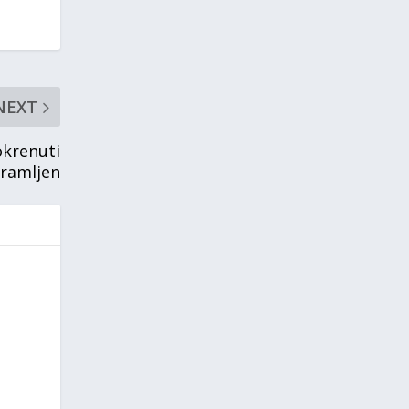
NEXT
okrenuti
sramljen