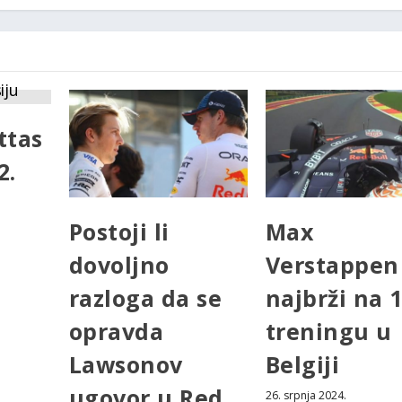
ttas
2.
Postoji li
Max
dovoljno
Verstappen
razloga da se
najbrži na 1
opravda
treningu u
Lawsonov
Belgiji
ugovor u Red
26. srpnja 2024.