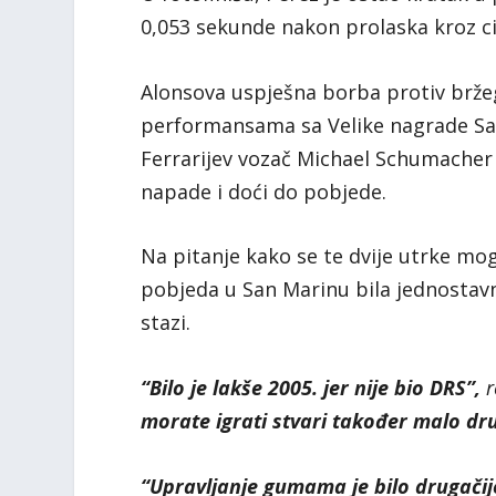
0,053 sekunde nakon prolaska kroz cil
Alonsova uspješna borba protiv bržeg
performansama sa Velike nagrade San 
Ferrarijev vozač Michael Schumacher z
napade i doći do pobjede.
Na pitanje kako se te dvije utrke mo
pobjeda u San Marinu bila jednostavnij
stazi.
“Bilo je lakše 2005. jer nije bio DRS”,
r
morate igrati stvari također malo dru
“Upravljanje gumama je bilo drugači