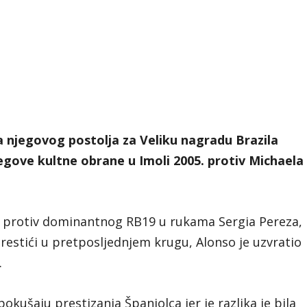
a
njegovog postolja za Veliku nagradu Brazila
jegove kultne obrane u Imoli 2005. protiv Michaela
o protiv dominantnog RB19 u rukama Sergia Pereza,
restići u pretposljednjem krugu, Alonso je uzvratio
.
pokušaju prestizanja Španjolca jer je razlika je bila