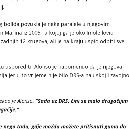
j.
 bolida povukla je neke paralele u njegovim
Marina iz 2005., u kojoj ga je oko Imole lovio
adnjih 12 krugova, ali je na kraju uspio odbiti sve
gu usporediti, Alonso je napomenuo da je njegova
a jer u to vrijeme nije bilo DRS-a na uskoj i zavojno
ekao je Alonso
. “Sada uz DRS, čini se malo drugačijim 
gačije.”
je nego tada, gdje možda možete pritisnuti gumu do