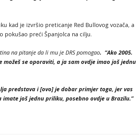
iku kad je izvršio preticanje Red Bullovog vozača, a
o pokušao preći Španjolca na cilju.
tina na pitanje da li mu je DRS pomogao
. “Ako 2005.
ne možeš se oporaviti, a ja sam ovdje imao još jednu
ja predstava i [ovo] je dobar primjer toga, jer vas
 imate još jednu priliku, posebno ovdje u Brazilu.”