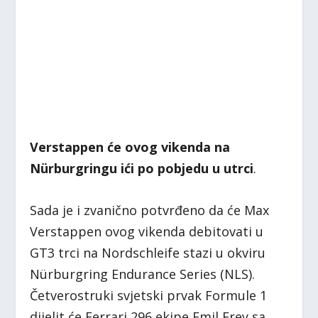
Verstappen će ovog vikenda na
Nürburgringu ići po pobjedu u utrci
.
Sada je i zvanično potvrđeno da će Max
Verstappen ovog vikenda debitovati u
GT3 trci na Nordschleife stazi u okviru
Nürburgring Endurance Series (NLS).
Četverostruki svjetski prvak Formule 1
dijelit će Ferrari 296 ekipe Emil Frey sa