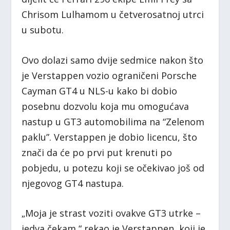
Chrisom Lulhamom u četverosatnoj utrci
u subotu.
Ovo dolazi samo dvije sedmice nakon što
je Verstappen vozio ograničeni Porsche
Cayman GT4 u NLS-u kako bi dobio
posebnu dozvolu koja mu omogućava
nastup u GT3 automobilima na “Zelenom
paklu”. Verstappen je dobio licencu, što
znači da će po prvi put krenuti po
pobjedu, u potezu koji se očekivao još od
njegovog GT4 nastupa.
„Moja je strast voziti ovakve GT3 utrke –
jedva čekam,“ rekao je Verstappen, koji je